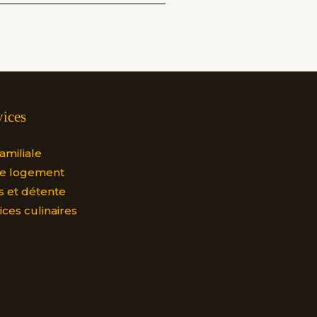
vices
familiale
re logement
s et détente
ices culinaires