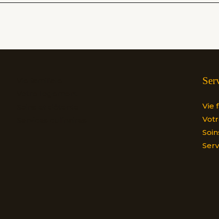
Ser
Vie familiale
Votre logement
Vie 
Soins et détente
Vot
Services culinaires
Soin
Serv