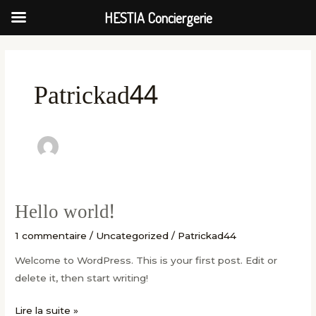
Aller
HESTIA Conciergerie
au
contenu
Patrickad44
Hello world!
Hello
world!
1 commentaire
/
Uncategorized
/
Patrickad44
Welcome to WordPress. This is your first post. Edit or
delete it, then start writing!
Lire la suite »